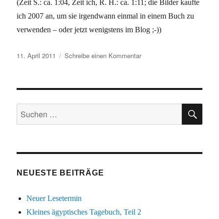
(Zeit S.: ca. 1:04, Zeit ich, R. H.: ca. 1:11; die Bilder kaufte
ich 2007 an, um sie irgendwann einmal in einem Buch zu
verwenden – oder jetzt wenigstens im Blog ;-))
Veröffentlicht
zu
11. April 2011
Schreibe einen Kommentar
am
Solitudelauf
3.4.2011
SU
Suchen
nach:
NEUESTE BEITRÄGE
Neuer Lesetermin
Kleines ägyptisches Tagebuch, Teil 2