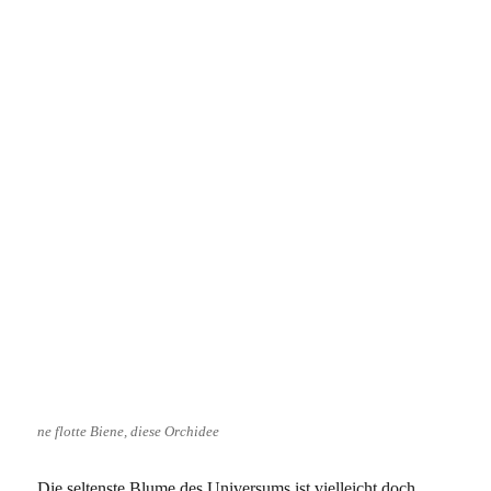
ne flotte Biene, diese Orchidee
Die seltenste Blume des Universums ist vielleicht doch