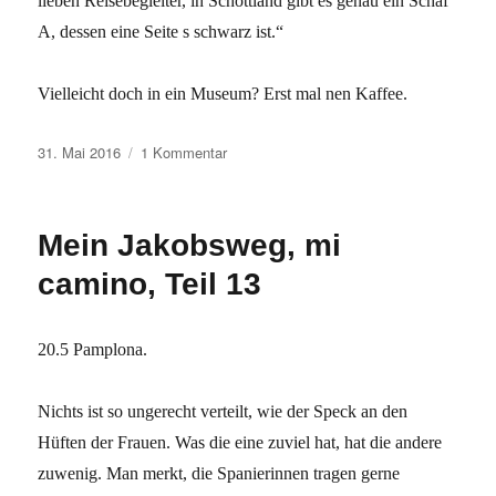
lieben Reisebegleiter, in Schottland gibt es genau ein Schaf
A, dessen eine Seite s schwarz ist.“
Vielleicht doch in ein Museum? Erst mal nen Kaffee.
Veröffentlicht
zu
31. Mai 2016
1 Kommentar
am
Mein
Jakobsweg,
mi
Mein Jakobsweg, mi
Camino,
Teil
camino, Teil 13
14
20.5 Pamplona.
Nichts ist so ungerecht verteilt, wie der Speck an den
Hüften der Frauen. Was die eine zuviel hat, hat die andere
zuwenig. Man merkt, die Spanierinnen tragen gerne