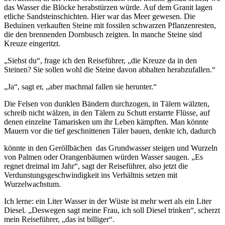
das Wasser die Blöcke herabstürzen würde. Auf dem Granit lagen
etliche Sandsteinschichten. Hier war das Meer gewesen. Die
Beduinen verkauften Steine mit fossilen schwarzen Pflanzenresten,
die den brennenden Dornbusch zeigten. In manche Steine sind
Kreuze eingeritzt.
„Siehst du“, frage ich den Reiseführer, „die Kreuze da in den
Steinen? Sie sollen wohl die Steine davon abhalten herabzufallen.“
„Ja“, sagt er, „aber machmal fallen sie herunter.“
Die Felsen von dunklen Bändern durchzogen, in Tälern wälzten,
schreib nicht wälzen, in den Tälern zu Schutt erstarrte Flüsse, auf
denen einzelne Tamarisken um ihr Leben kämpften. Man könnte
Mauern vor die tief geschnittenen Täler bauen, denkte ich, dadurch
könnte in den Geröllbächen
das Grundwasser steigen und Wurzeln
von Palmen oder Orangenbäumen würden Wasser saugen. „Es
regnet dreimal im Jahr“, sagt der Reiseführer, also jetzt die
Verdunstungsgeschwindigkeit ins Verhältnis setzen mit
Wurzelwachstum.
Ich lerne: ein Liter Wasser in der Wüste ist mehr wert als ein Liter
Diesel. „Deswegen sagt meine Frau, ich soll Diesel trinken“, scherzt
mein Reiseführer, „das ist billiger“.