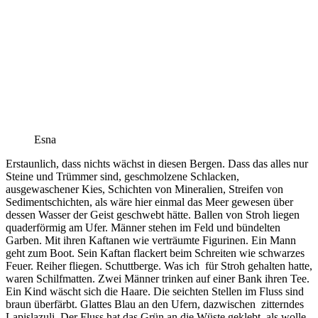
Esna
Erstaunlich, dass nichts wächst in diesen Bergen. Dass das alles nur
Steine und Trümmer sind, geschmolzene Schlacken,
ausgewaschener Kies, Schichten von Mineralien, Streifen von
Sedimentschichten, als wäre hier einmal das Meer gewesen über
dessen Wasser der Geist geschwebt hätte. Ballen von Stroh liegen
quaderförmig am Ufer. Männer stehen im Feld und bündelten
Garben. Mit ihren Kaftanen wie verträumte Figurinen. Ein Mann
geht zum Boot. Sein Kaftan flackert beim Schreiten wie schwarzes
Feuer. Reiher fliegen. Schuttberge. Was ich
für Stroh gehalten hatte,
waren Schilfmatten. Zwei Männer trinken auf einer Bank ihren Tee.
Ein Kind wäscht sich die Haare. Die seichten Stellen im Fluss sind
braun überfärbt. Glattes Blau an den Ufern, dazwischen
zitterndes
Lapislazuli. Der Fluss hat das Grün an die Wüste geklebt, als wolle