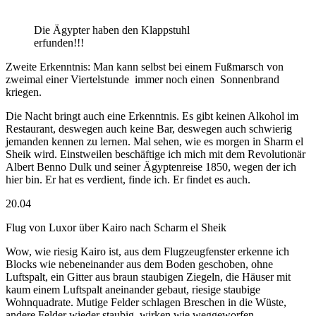
Die Ägypter haben den Klappstuhl
erfunden!!!
Zweite Erkenntnis: Man kann selbst bei einem Fußmarsch von
zweimal einer Viertelstunde
immer noch einen
Sonnenbrand
kriegen.
Die Nacht bringt auch eine Erkenntnis. Es gibt keinen Alkohol im
Restaurant, deswegen auch keine Bar, deswegen auch schwierig
jemanden kennen zu lernen. Mal sehen, wie es morgen in Sharm el
Sheik wird. Einstweilen beschäftige ich mich mit dem Revolutionär
Albert Benno Dulk und seiner Ägyptenreise 1850, wegen der ich
hier bin. Er hat es verdient, finde ich. Er findet es auch.
20.04
Flug von Luxor über Kairo nach Scharm el Sheik
Wow, wie riesig Kairo ist, aus dem Flugzeugfenster erkenne ich
Blocks wie nebeneinander aus dem Boden geschoben, ohne
Luftspalt, ein Gitter aus braun staubigen Ziegeln, die Häuser mit
kaum einem Luftspalt aneinander gebaut, riesige staubige
Wohnquadrate. Mutige Felder schlagen Breschen in die Wüste,
andere Felder wieder staubig, wirken wie weggeworfen.