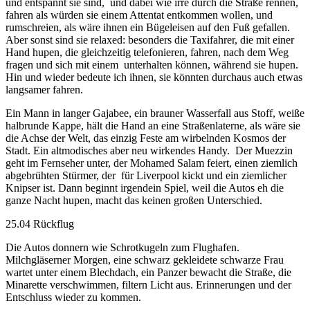
und entspannt sie sind,
und dabei wie irre durch die Straße rennen,
fahren als würden sie einem Attentat entkommen wollen, und
rumschreien, als wäre ihnen ein Bügeleisen auf den Fuß gefallen.
Aber sonst sind sie relaxed: besonders die Taxifahrer, die mit einer
Hand hupen, die gleichzeitig telefonieren, fahren, nach dem Weg
fragen und sich mit einem
unterhalten können, während sie hupen.
Hin und wieder bedeute ich ihnen, sie könnten durchaus auch etwas
langsamer fahren.
Ein Mann in langer Gajabee, ein brauner Wasserfall aus Stoff, weiße
halbrunde Kappe, hält die Hand an eine Straßenlaterne, als wäre sie
die Achse der Welt, das einzig Feste am wirbelnden Kosmos der
Stadt. Ein altmodisches aber neu wirkendes Handy.
Der Muezzin
geht im Fernseher unter, der Mohamed Salam feiert, einen ziemlich
abgebrühten Stürmer, der
für Liverpool kickt und ein ziemlicher
Knipser ist. Dann beginnt irgendein Spiel, weil die Autos eh die
ganze Nacht hupen, macht das keinen großen Unterschied.
25.04 Rückflug
Die Autos donnern wie Schrotkugeln zum Flughafen.
Milchgläserner Morgen, eine schwarz gekleidete schwarze Frau
wartet unter einem Blechdach, ein Panzer bewacht die Straße, die
Minarette verschwimmen, filtern Licht aus. Erinnerungen und der
Entschluss wieder zu kommen.