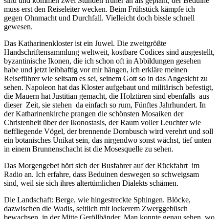
sind und kommen zwei Stunden früher an als geplant, der Beduine
muss erst den Reiseleiter wecken. Beim Frühstück kämpfe ich
gegen Ohnmacht und Durchfall. Vielleicht doch bissle schnell
gewesen.
Das Katharinenkloster ist ein Juwel. Die zweitgrößte
Handschriftensammlung weltweit, kostbare Codices sind ausgestellt,
byzantinische Ikonen, die ich schon oft in Abbildungen gesehen
habe und jetzt leibhaftig vor mir hängen, ich erkläre meinen
Reiseführer wie seltsam es sei, seinem Gott so in das Angesicht zu
sehen. Napoleon hat das Kloster aufgebaut und militärisch befestigt,
die Mauern hat Justitian gemacht, die Holztüren sind ebenfalls
aus
dieser
Zeit, sie stehen
da einfach so rum, Fünftes Jahrhundert. In
der Katharinenkirche prangen die schönsten Mosaiken der
Christenheit über der Ikonostasis, der Raum voller Leuchter wie
tieffliegende Vögel, der brennende Dornbusch wird verehrt und soll
ein botanisches Unikat sein, das nirgendwo sonst wächst, tief unten
in einem Brunnenschacht ist die Mosesquelle zu sehen.
Das Morgengebet hört sich der Busfahrer auf der Rückfahrt
im
Radio an. Ich erfahre, dass Beduinen deswegen so schweigsam
sind, weil sie sich ihres altertümlichen Dialekts schämen.
Die Landschaft: Berge, wie hingestreckte Sphingen. Blöcke,
dazwischen die Wadis, seitlich mit lockerem Zwerggebüsch
bewachsen, in der Mitte Geröllbänder. Man konnte genau sehen, wo