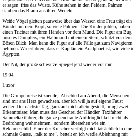
er sagen, friss das Wüste. Kühe stehen in den Feldern. Palmen
stauben das Braun aus ihren Wedeln.
Weiße Vögel gleiten paarweise über das Wasser, eine Frau trägt ein
Bündel auf dem Kopf, so viele Palmen.
Die Kinder johlen, haben
einen Trichter mit ihren Händen vor dem Mund. Die Figur am Bug
unseres Dampfers, ein Halbmond mit einem Stern, schützt vor dem
Bösen Blick. Man kann die Figur auf alle Fälle gut zum Navigieren
nehmen. Wir erfahren, dass er Kapitän ein Analphaet ist, wie viele in
Ägypten.
Der Nil, der große schwarze Spiegel jetzt wieder vor mir.
19.04.
Luxor
Die Gruppenreise ist zuende,
Abschied am Abend, die Menschen
sind mir ans Herz gewachsen, aber ich will ja auf eigene Faust
weiter. Der nächste Tag, ganz auf mich allein gestellt, bringt zwei
Erkenntnisse: Man muss das Geschrei der Händler, Taxifahrer,
Sammeltaxifahrer, die ganze penetrante Aufdringlichkeit nicht als
Bedrohung wahrnehmen,
sondern übersehen wie ein
Reklameschild. Einer der Kutscher verfolgt mich tatsächlich in eine
schmale Gasse, „talk to me“,
bettelt er, ich wedle Ablehnung mit