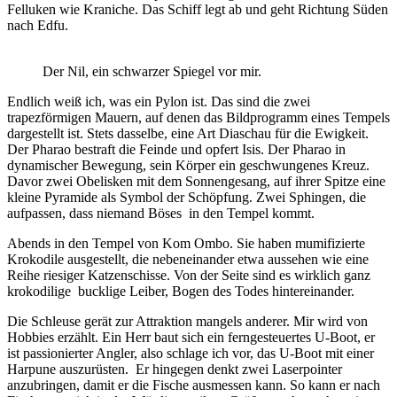
Felluken wie Kraniche. Das Schiff legt ab und geht Richtung Süden
nach Edfu.
Der Nil, ein schwarzer Spiegel vor mir.
Endlich weiß ich, was ein Pylon ist. Das sind die zwei
trapezförmigen Mauern, auf denen das Bildprogramm eines Tempels
dargestellt ist. Stets dasselbe, eine Art Diaschau für die Ewigkeit.
Der Pharao bestraft die Feinde und opfert Isis. Der Pharao in
dynamischer Bewegung, sein Körper ein geschwungenes Kreuz.
Davor zwei Obelisken mit dem Sonnengesang, auf ihrer Spitze eine
kleine Pyramide als Symbol der Schöpfung. Zwei Sphingen, die
aufpassen, dass niemand Böses
in den Tempel kommt.
Abends in den Tempel von Kom Ombo. Sie haben mumifizierte
Krokodile ausgestellt, die nebeneinander etwa aussehen wie eine
Reihe riesiger Katzenschisse. Von der Seite sind es wirklich ganz
krokodilige
bucklige Leiber, Bogen des Todes hintereinander.
Die Schleuse gerät zur Attraktion mangels anderer. Mir wird von
Hobbies erzählt. Ein Herr baut sich ein ferngesteuertes U-Boot, er
ist passionierter Angler, also schlage ich vor, das U-Boot mit einer
Harpune auszurüsten.
Er hingegen denkt zwei Laserpointer
anzubringen, damit er die Fische ausmessen kann. So kann er nach