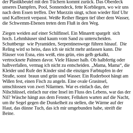
der Plastikbeutel mit den Tüchern kommt zurück. Das Oberdeck
unseres Dampfers, Pool, Sonnendeck, fette Korbliegen, wo wir uns
nach dem Essen treffen. Der Muezzin singt, schon wieder fünf Uhr
und Kaffeezeit verpasst. Weiße Reiher fliegen tief über dem Wasser,
die Schwemm-Ebenen treten dem Fluß in den Weg.
Ziegen weiden auf einer Schilfinsel. Ein Minarett spargelt
sich
hoch. Lehmhäuser sind kaum vom Sand zu unterscheiden.
Schuttberge
wie Pyramiden, Serpentinenwege führen hinauf.
Die
Reling wird so heiss, dass ich sie nicht mehr anfassen kann. Die
Häuser von Esna, eins weiß, eins grün, eins gelb gekalkt,
vertrocknete Palmen davor. Viele Häuser halb. Ob halbfertig oder
halbverfallen, vermag ich nicht zu entscheiden. „Mama, Mama“, die
Kleider und Rufe der Kinder sind die einzigen Farbtupfen in der
Straße, sonst
braun und grün und Wasser. Ein Ruderboot hängt am
Willen fest, einen Fisch zu angeln. Eine ovale Grasinsel,
umschlossen von zwei Nilarmen. War es einfach das, der
Nilschlüssel, einfach nur eine Insel im Fluss des Lebens, war das der
Nil? Wäsche hängt aus dem Fenster, Felluken warten auf die Nacht,
um ihr Segel gegen die Dunkelheit zu stellen, die Wärme auf der
Haut, das dünne Tuch, das ich mir umgebunden habe, streift die
Beine.