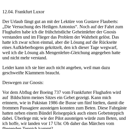
12.04. Frankfurt Luxor
Der Urlaub fängt gut an mit der Lektüre von Gustave Flauberts:
„Die Versuchung des Heiligen Antonius“. Noch auf der Fahrt zum
Flughafen habe ich die frühchristliche Geheimlehre der Gnosis
verstanden und im Flieger das Problem der Wahrheit gelöst. Das
hatte ich zwar schon einmal, aber die Lösung auf die Rückseite
eines Aufkleberbogens gekritzelt, den ich dieser Tage wegwarf,
weil ich die Lösung als Mengenlehre-Gleichung angegeben hatte
und nicht mehr verstand.
Leider kann ich sie hier auch nicht angeben, weil man dazu
geschweifte Klammern braucht.
Deswegen zur Gnosis:
Vor dem Abflug der Boeing 737 vom Frankfurter Flughafen wird
auf
Bildschirm meines Sitzes ein Gebet gezeigt. Kann mich
erinnern, wie in Pakistan 1986 die Busse um fünf hielten, damit die
frommen Passagiere aussteigen konnten zum Beten. Diese Fahrgäste
hatten neben einem Bündel Reisegepäck auch einen Gebetsteppich
dabei. Überlege mir, wie der Pilot aussteigen würde zum Beten, und
ich hoffe, wir landen vor 17 Uhr. Ob daher das Märchen vom
fliegenden Teppich kommt?