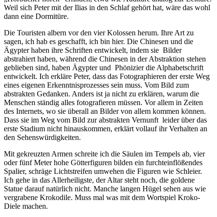
Weil sich Peter mit der Ilias in den Schlaf gehört hat, wäre das wohl
dann eine Dormitüre.
Die Touristen albern vor den vier Kolossen herum. Ihre Art zu
sagen, ich hab es geschafft, ich bin hier. Die Chinesen und die
Ägypter haben ihre Schriften entwickelt, indem sie
Bilder
abstrahiert haben, während die Chinesen in der Abstraktion stehen
geblieben sind, haben Ägypter und
Phönizier die Alphabetschrift
entwickelt. Ich erkläre Peter, dass das Fotographieren der erste Weg
eines eigenen Erkenntnisprozesses sein muss. Vom Bild zum
abstrakten Gedanken. Anders ist ja nicht zu erklären, warum die
Menschen ständig alles fotografieren müssen. Vor allem in Zeiten
des Internets, wo sie überall an Bilder von allem kommen können.
Dass sie im Weg vom Bild zur abstrakten Vernunft
leider über das
erste Stadium nicht hinauskommen, erklärt vollauf ihr Verhalten an
den Sehenswürdigkeiten.
Mit gekreuzten Armen schreite ich die Säulen im Tempels ab, vier
oder fünf Meter hohe Götterfiguren bilden ein furchteinflößendes
Spalier, schräge Lichtstreifen umwehen die Figuren wie Schleier.
Ich gehe in das Allerheiligste, der Altar steht noch, die goldene
Statue darauf natürlich nicht. Manche langen Hügel sehen aus wie
vergrabene Krokodile. Muss mal was mit dem Wortspiel Kroko-
Diele machen.