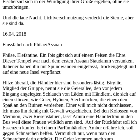
Fischersart sich in der Würdigung ihrer Größe ergehen, ohne sie
umzubringen.
Und die laue Nacht. Lichtverschmutzung verdeckt die Sterne, aber
sie sind da.
16.04. 2018
Flussfahrt nach Philae/Assuan
Philae, Elefantine. Ein Ibis gibt sich auf einem Felsen die Ehre.
Dieser Tempel war nach dem ersten Assuan Staudamm versunken,
Italiener haben ihn mit Spundwänden eingefasst,
trockengelegt und
auf eine neue Insel verpflanzt.
Hitze überall, die Händler hier sind besonders lästig. Birgitte,
Mitglied der Gruppe, nennt sie die Geierallee, den vor jedem
Eingang angelegten Schlauch von Läden mit Händlern, die sich auf
einen stürzen, wie Geier, Hyänen, Stechmücken, die einem den
Spaß an den Ruinen verderben. Einer will mich nicht durchlassen,
ich muss ihn richtig mit Gewalt wegschieben. Bei den Kolossen von
Memnon, zwei Riesenstatuen, lässt Amira eine Händlerfrau in den
Bus weil diese Frauen wirklich arm sind.
Auf der Rückfahrt soll ich
Essenzen kaufen bei einem Parfümhändler. Amber erfahre ich, soll
gegen Schnarchen helfen. Vermutlich nur, wenn man den
Schnarcher darin ertränkt. Die Geier kommen auch zum