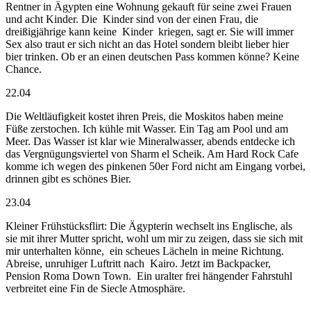
Rentner in Ägypten eine Wohnung gekauft für seine zwei Frauen
und acht Kinder. Die
Kinder sind von der einen Frau, die
dreißigjährige kann keine
Kinder
kriegen, sagt er. Sie will immer
Sex also traut er sich nicht an das Hotel sondern bleibt lieber hier
bier trinken. Ob er an einen deutschen Pass kommen könne? Keine
Chance.
22.04
Die Weltläufigkeit kostet ihren Preis, die Moskitos haben meine
Füße zerstochen. Ich kühle mit Wasser. Ein Tag am Pool und am
Meer. Das Wasser ist klar wie Mineralwasser, abends entdecke ich
das Vergnügungsviertel von Sharm el Scheik. Am Hard Rock Cafe
komme ich wegen des pinkenen 50er Ford nicht am Eingang vorbei,
drinnen gibt es schönes Bier.
23.04
Kleiner Frühstücksflirt: Die Ägypterin wechselt ins Englische, als
sie mit ihrer Mutter spricht, wohl um mir zu zeigen, dass sie sich mit
mir unterhalten könne,
ein scheues Lächeln in meine Richtung.
Abreise, unruhiger Luftritt nach
Kairo. Jetzt im Backpacker,
Pension Roma Down Town.
Ein uralter frei hängender Fahrstuhl
verbreitet eine Fin de Siecle Atmosphäre.