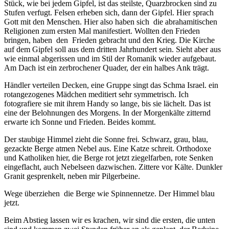
Stück, wie bei jedem Gipfel, ist das steilste, Quarzbrocken sind zu
Stufen verfugt. Felsen erheben sich, dann der Gipfel. Hier sprach
Gott mit den Menschen. Hier also haben sich
die abrahamitischen
Religionen zum ersten Mal manifestiert. Wollten den Frieden
bringen, haben
den
Frieden gebracht und den Krieg. Die Kirche
auf dem Gipfel soll aus dem dritten Jahrhundert sein. Sieht aber aus
wie einmal abgerissen und im Stil der Romanik wieder aufgebaut.
Am Dach ist ein zerbrochener Quader, der ein halbes Ank trägt.
Händler verteilen Decken, eine Gruppe singt das Schma Israel. ein
rotangezogenes Mädchen meditiert sehr symmetrisch. Ich
fotografiere sie mit ihrem Handy so lange, bis sie lächelt. Das ist
eine der Belohnungen des Morgens. In der Morgenkälte zitternd
erwarte ich Sonne und Frieden. Beides kommt.
Der staubige Himmel zieht die Sonne frei. Schwarz, grau, blau,
gezackte Berge atmen Nebel aus. Eine Katze schreit. Orthodoxe
und Katholiken hier, die Berge rot jetzt ziegelfarben, rote Senken
eingeflacht, auch Nebelseen dazwischen. Zittere vor Kälte. Dunkler
Granit gesprenkelt, neben mir Pilgerbeine.
Wege überziehen
die Berge wie Spinnennetze. Der Himmel blau
jetzt.
Beim Abstieg lassen wir es krachen, wir sind die ersten, die unten