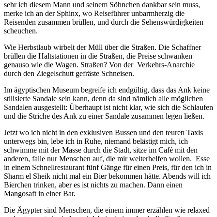
sehr ich diesem Mann und seinem Söhnchen dankbar sein muss,
merke ich an der Sphinx, wo Reiseführer unbarmherzig die
Reisenden zusammen brüllen, und durch die Sehenswürdigkeiten
scheuchen.
Wie Herbstlaub wirbelt der Müll über die Straßen. Die Schaffner
brüllen die Haltstationen in die Straßen, die Preise schwanken
genauso wie die Wagen. Straßen? Von der
Verkehrs-Anarchie
durch den Ziegelschutt gefräste Schneisen.
Im ägyptischen Museum begreife ich endgültig, dass das Ank keine
stilisierte Sandale sein kann, denn da sind nämlich alle möglichen
Sandalen ausgestellt: Überhaupt ist nicht klar, wie sich die Schlaufen
und die Striche des Ank zu einer Sandale zusammen legen ließen.
Jetzt wo ich nicht in den exklusiven Bussen und den teuren Taxis
unterwegs bin, lebe ich in Ruhe, niemand belästigt mich, ich
schwimme mit der Masse durch die Stadt, sitze im Café mit den
anderen, falle nur Menschen auf, die mir weiterhelfen wollen.
Esse
in einem Schnellrestaurant fünf Gänge für einen Preis, für den ich in
Sharm el Sheik nicht mal ein Bier bekommen hätte. Abends will ich
Bierchen trinken, aber es ist nichts zu machen. Dann einen
Mangosaft in einer Bar.
Die Ägypter sind Menschen, die einem immer erzählen wie relaxed