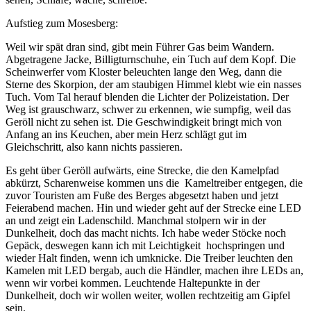
Aufstieg zum Mosesberg:
Weil wir spät dran sind, gibt mein Führer Gas beim Wandern.
Abgetragene Jacke, Billigturnschuhe, ein Tuch auf dem Kopf. Die
Scheinwerfer vom Kloster beleuchten lange den Weg, dann die
Sterne des Skorpion, der am staubigen Himmel klebt wie ein nasses
Tuch. Vom Tal herauf blenden die Lichter der Polizeistation. Der
Weg ist grauschwarz, schwer zu erkennen, wie sumpfig, weil das
Geröll nicht zu sehen ist. Die Geschwindigkeit bringt mich von
Anfang an ins Keuchen, aber mein Herz schlägt gut im
Gleichschritt, also kann nichts passieren.
Es geht über Geröll aufwärts, eine Strecke, die den Kamelpfad
abkürzt, Scharenweise kommen uns die
Kameltreiber entgegen, die
zuvor Touristen am Fuße des Berges abgesetzt haben und jetzt
Feierabend machen. Hin und wieder geht auf der Strecke eine LED
an und zeigt ein Ladenschild. Manchmal stolpern wir in der
Dunkelheit, doch das macht nichts. Ich habe weder Stöcke noch
Gepäck, deswegen kann ich mit Leichtigkeit
hochspringen und
wieder Halt finden, wenn ich umknicke. Die Treiber leuchten den
Kamelen mit LED bergab, auch die Händler, machen ihre LEDs an,
wenn wir vorbei kommen. Leuchtende Haltepunkte in der
Dunkelheit, doch wir wollen weiter, wollen rechtzeitig am Gipfel
sein.