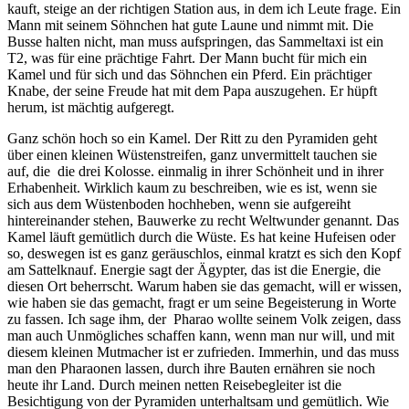
kauft, steige an der richtigen Station aus, in dem ich Leute frage. Ein
Mann mit seinem Söhnchen hat gute Laune und nimmt mit. Die
Busse halten nicht, man muss aufspringen, das Sammeltaxi ist ein
T2, was für eine prächtige Fahrt. Der Mann bucht für mich ein
Kamel und für sich und das Söhnchen ein Pferd. Ein prächtiger
Knabe, der seine Freude hat mit dem Papa auszugehen. Er hüpft
herum, ist mächtig aufgeregt.
Ganz schön hoch so ein Kamel. Der Ritt zu den Pyramiden geht
über einen kleinen Wüstenstreifen, ganz unvermittelt tauchen sie
auf, die
die drei Kolosse. einmalig in ihrer Schönheit und in ihrer
Erhabenheit. Wirklich kaum zu beschreiben, wie es ist, wenn sie
sich aus dem Wüstenboden hochheben, wenn sie aufgereiht
hintereinander stehen, Bauwerke zu recht Weltwunder genannt. Das
Kamel läuft gemütlich durch die Wüste. Es hat keine Hufeisen oder
so, deswegen ist es ganz geräuschlos, einmal kratzt es sich den Kopf
am Sattelknauf. Energie sagt der Ägypter, das ist die Energie, die
diesen Ort beherrscht. Warum haben sie das gemacht, will er wissen,
wie haben sie das gemacht, fragt er um seine Begeisterung in Worte
zu fassen. Ich sage ihm, der
Pharao wollte seinem Volk zeigen, dass
man auch Unmögliches schaffen kann, wenn man nur will, und mit
diesem kleinen Mutmacher ist er zufrieden. Immerhin, und das muss
man den Pharaonen lassen, durch ihre Bauten ernähren sie noch
heute ihr Land. Durch meinen netten Reisebegleiter ist die
Besichtigung von der Pyramiden unterhaltsam und gemütlich. Wie