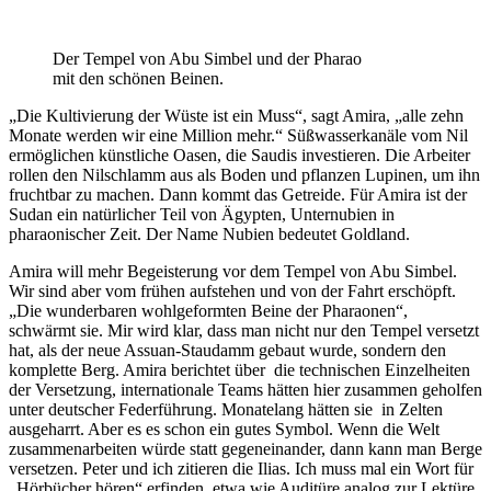
Der Tempel von Abu Simbel und der Pharao
mit den schönen Beinen.
„Die Kultivierung der Wüste ist ein Muss“, sagt Amira, „alle zehn
Monate werden wir eine Million mehr.“ Süßwasserkanäle vom Nil
ermöglichen künstliche Oasen, die Saudis investieren. Die Arbeiter
rollen den Nilschlamm aus als Boden und pflanzen Lupinen, um ihn
fruchtbar zu machen. Dann kommt das Getreide. Für Amira ist der
Sudan ein natürlicher Teil von Ägypten, Unternubien in
pharaonischer Zeit. Der Name Nubien bedeutet Goldland.
Amira will mehr Begeisterung vor dem Tempel von Abu Simbel.
Wir sind aber vom frühen aufstehen und von der Fahrt erschöpft.
„Die wunderbaren wohlgeformten Beine der Pharaonen“,
schwärmt sie. Mir wird klar, dass man nicht nur den Tempel versetzt
hat, als der neue Assuan-Staudamm gebaut wurde, sondern den
komplette Berg. Amira berichtet über
die technischen Einzelheiten
der Versetzung, internationale Teams hätten hier zusammen geholfen
unter deutscher Federführung. Monatelang hätten sie
in Zelten
ausgeharrt. Aber es es schon ein gutes Symbol. Wenn die Welt
zusammenarbeiten würde statt gegeneinander, dann kann man Berge
versetzen. Peter und ich zitieren die Ilias. Ich muss mal ein Wort für
„Hörbücher hören“ erfinden, etwa wie Auditüre analog zur Lektüre.