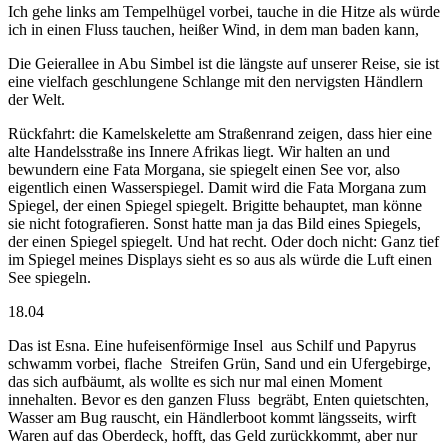
Ich gehe links am Tempelhügel vorbei, tauche in die Hitze als würde
ich in einen Fluss tauchen, heißer Wind, in dem man baden kann,
Die Geierallee in Abu Simbel ist die längste auf unserer Reise, sie ist
eine vielfach geschlungene Schlange mit den nervigsten Händlern
der Welt.
Rückfahrt: die Kamelskelette am Straßenrand zeigen, dass hier eine
alte Handelsstraße ins Innere Afrikas liegt. Wir halten an und
bewundern eine Fata Morgana, sie spiegelt einen See vor, also
eigentlich einen Wasserspiegel. Damit wird die Fata Morgana zum
Spiegel, der einen Spiegel spiegelt. Brigitte behauptet, man könne
sie nicht fotografieren. Sonst hatte man ja das Bild eines Spiegels,
der einen Spiegel spiegelt. Und hat recht. Oder doch nicht: Ganz tief
im Spiegel meines Displays sieht es so aus als würde die Luft einen
See spiegeln.
18.04
Das ist Esna. Eine hufeisenförmige Insel
aus Schilf und Papyrus
schwamm vorbei, flache
Streifen Grün, Sand und ein Ufergebirge,
das sich aufbäumt, als wollte es sich nur mal einen Moment
innehalten. Bevor es den ganzen Fluss
begräbt, Enten quietschten,
Wasser am Bug rauscht, ein Händlerboot kommt längsseits, wirft
Waren auf das Oberdeck, hofft, das Geld zurückkommt, aber nur