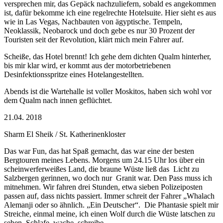
versprechen mir, das Gepäck nachzuliefern, sobald es angekommen
ist, dafür bekomme ich eine regelrechte Hotelsuite. Hier sieht es aus
wie in Las Vegas, Nachbauten von ägyptische. Tempeln,
Neoklassik, Neobarock und doch gebe es nur 30 Prozent der
Touristen seit der Revolution, klärt mich mein Fahrer auf.
Scheiße, das Hotel brennt! Ich gehe dem dichten Qualm hinterher,
bis mir klar wird, er kommt aus der motorbetriebenen
Desinfektionsspritze eines Hotelangestellten.
Abends ist die Wartehalle ist voller Moskitos, haben sich wohl vor
dem Qualm nach innen geflüchtet.
21.04. 2018
Sharm El Sheik / St. Katherinenkloster
Das war Fun, das hat Spaß gemacht, das war eine der besten
Bergtouren meines Lebens. Morgens um 24.15 Uhr los über ein
scheinwerferweißes Land, die braune Wüste ließ das
Licht zu
Salzbergen gerinnen, wo doch nur
Granit war. Den Pass muss ich
mitnehmen. Wir fahren drei Stunden, etwa sieben Polizeiposten
passen auf, dass nichts passiert. Immer schreit der Fahrer „Whalach
Alemanji oder so ähnlich. „Ein Deutscher“.
Die Phantasie spielt mir
Streiche, einmal meine, ich einen Wolf durch die Wüste latschen zu
sehen, Schlafe, wache, schreibe.