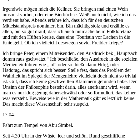
Irgendwie mögen mich die Kellner, Sie bringen mal einen Wein
umsonst vorbei, oder eine Bierbüchse. Weiß auch nicht, wie ich das
verdient habe. Abends erfahre ich, dass ich für den deutschen
Mittelstandspreis nominiert bin. Bin mächtig stolz und erzähle es
allen, bin so gut drauf, dass ich auch mitmache beim Folkloretanz
und mit den Hüften kreise, dass eine
Touristin vor Lachen in die
Knie geht. Ob ich vielleicht deswegen soviel Freibier kriege?
Ich bringe Peter, einem Mitreisenden, den Ausdruck bei: „Hauptsach
domm raus gschwätzt.“ Ich beschließe, den Ausdruck in die sozialen
Medien einführen wie „lol“ oder so: hieße dann Hdrg, oder
Hadorag, das spricht sich besser. Stelle fest, dass das Problem der
Wahrheit im Spiegel der Mengenlehre vielleicht doch nicht so trivial
ist. Gut, dass ich keine geschweiften Klammern gefunden habe. Der
Unsinn der Philosophie besteht darin, alles anerkannt wird, wenn
man es nur klug genug daherschwätzt oder so formuliert, das keiner
was versteht. Beweise wie in der Mathematik gibt es letztlich keine.
Das macht diese Wissenschaft
sehr suspekt.
17.04.
Fahrt zum Tempel von Abu Simbel.
Seit 4.30 Uhr in der Wüste, leer und schön. Rund geschliffene