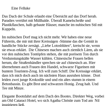
Eine Felluke
Das Dach der Schule erlaubt eine Übersicht auf das Dorf herab.
Paradies verrührt mit Müllhalde. Überall Kamelscheiße und
Plastikflaschen, halb gebaute Häuser, manche im nubischen Stil mit
Kuppeln.
Im nubischen Dorf mag ich nicht mehr. Wir haben eine neue
Führerin, die mir mit ihrer Kreissägen -Stimme das die Gemüt in
handliche Stücke zersägt. „Liebe Lotosblüten“, kreischt sie, wenn
sie etwas erklärt.
Die Chinesen machen auch ziemlich Lärm, als sie
vor den nubischen Tontöpfen stehen, die mit porösem Ton durch
Verdunstungskälte Wasser kühlen. Chinesische Frauen bellen
herum, die Straßenhändler sprechen sie auf chinesisch an. Hier
übernehmen auch Frauen den Handel, schwarze Figurinen mit
buntem Touristen-Zeug. Ich will zum Schiff. Die Kreissäge erklärt,
dass ich mich doch auch im nächsten Haus ausruhen könne.
Dort
leiden zwei junge Krokodile und und ein altes stumm in einem
Betonbassin. Es gibt Brot und schwarzen Honig. Zeug halt. Und
Tee mit Minze.
Elegante Bootsfahrt auf dem Dach des Bootes. Direkter Weg, vorbei
am Old Cataract Hotel, wo sich Agatha Christie zum Tod am
Nil
inspirieren ließ.