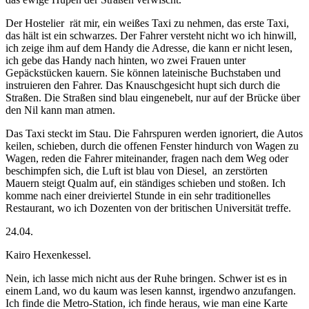
Der Hostelier
rät mir, ein weißes Taxi zu nehmen, das erste Taxi,
das hält ist ein schwarzes. Der Fahrer versteht nicht wo ich hinwill,
ich zeige ihm auf dem Handy die Adresse, die kann er nicht lesen,
ich gebe das Handy nach hinten, wo zwei Frauen unter
Gepäckstücken kauern. Sie können lateinische Buchstaben
und
instruieren den Fahrer. Das Knauschgesicht hupt sich durch die
Straßen. Die Straßen sind blau eingenebelt, nur auf der Brücke über
den Nil kann
man atmen.
Das Taxi steckt im Stau. Die Fahrspuren werden ignoriert, die Autos
keilen, schieben, durch die offenen Fenster hindurch von Wagen zu
Wagen, reden die Fahrer miteinander, fragen nach dem Weg oder
beschimpfen sich, die Luft ist blau von Diesel,
an zerstörten
Mauern steigt Qualm auf, ein ständiges schieben und stoßen. Ich
komme nach einer dreiviertel Stunde in ein sehr traditionelles
Restaurant, wo ich Dozenten von der britischen Universität treffe.
24.04.
Kairo Hexenkessel.
Nein, ich lasse mich nicht aus der Ruhe bringen. Schwer ist es in
einem Land, wo du kaum was lesen kannst, irgendwo anzufangen.
Ich finde die Metro-Station, ich finde heraus, wie man eine Karte