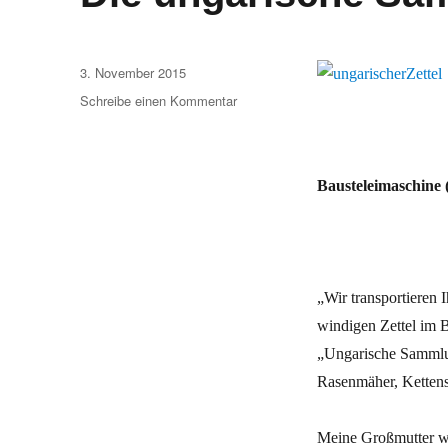
Veröffentlicht
3. November 2015
am
zu
Schreibe einen Kommentar
Die
ungarische
Sammlung
Bausteleimaschine 
„Wir transportieren 
windigen Zettel im 
„Ungarische Sammlun
Rasenmäher, Kettens
Meine Großmutter wa