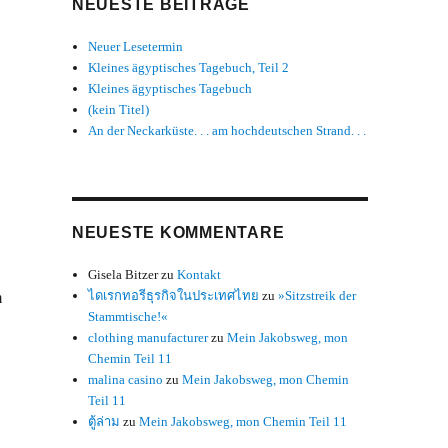
NEUESTE BEITRÄGE
Neuer Lesetermin
Kleines ägyptisches Tagebuch, Teil 2
Kleines ägyptisches Tagebuch
(kein Titel)
An der Neckarküste. . . am hochdeutschen Strand. . .
NEUESTE KOMMENTARE
Gisela Bitzer
zu
Kontakt
ไดเรกทอรีธุรกิจในประเทศไทย
zu
»Sitzstreik der
m
Stammtische!«
clothing manufacturer
zu
Mein Jakobsweg, mon
Chemin Teil 11
malina casino
zu
Mein Jakobsweg, mon Chemin
Teil 11
ตู้ล่าม
zu
Mein Jakobsweg, mon Chemin Teil 11