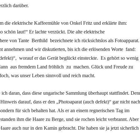
rzlich darüber.
hm die elektrische Kaffeemühle von Onkel Fritz und erklärte ihm:
 schön laut!“ Er lachte verzückt. Die alte elektrische
ere von Tante Berthild bezeichnete ich rücksichtslos als Fotoapparat.
icht annehmen und wir diskutierten, bis ich die erlösenden Worte fand:
efekt)“, worauf er das Gerät beglückt einsteckte. Es gehört so wenig
Mann aus fremdem Land fröhlich zu machen. Glück und Freude zu
 doch, was unser Leben sinnvoll und reich macht.
 ich daran, dass diese ungarische Sammlung überhaupt stattfindet. Den
n Hinweis darauf, dass er den „Photoaparat (auch defekt)“ gar nicht nac
ondern für sich behalten hat. Als er an einem regnerischen Tag im
, standen ihm die Haare zu Berge, und sie rochen leicht verbrannt. Aber
 Haare auch nur in den Kamin gebracht. Die haben sie ja jetzt sicherlich 