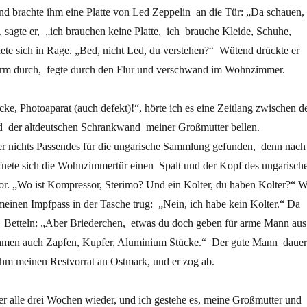
nd brachte ihm eine Platte von Led Zeppelin an die Tür: „Da schauen,
 sagte er, „ich brauchen keine Platte, ich brauche Kleide, Schuhe,
te sich in Rage. „Bed, nicht Led, du verstehen?“ Wütend drückte er
Arm durch, fegte durch den Flur und verschwand im Wohnzimmer.
e, Photoaparat (auch defekt)!“, hörte ich es eine Zeitlang zwischen d
nd der altdeutschen Schrankwand meiner Großmutter bellen.
e er nichts Passendes für die ungarische Sammlung gefunden, denn nach
nete sich die Wohnzimmertür einen Spalt und der Kopf des ungarisch
or. „Wo ist Kompressor, Sterimo? Und ein Kolter, du haben Kolter?“ W
meinen Impfpass in der Tasche trug: „Nein, ich habe kein Kolter.“ Da
fs Betteln: „Aber Briederchen, etwas du doch geben für arme Mann aus
hmen auch Zapfen, Kupfer, Aluminium Stücke.“ Der gute Mann dauer
ihm meinen Restvorrat an Ostmark, und er zog ab.
er alle drei Wochen wieder, und ich gestehe es, meine Großmutter und