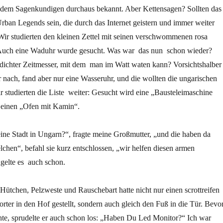
 dem Sagenkundigen durchaus bekannt. Aber Kettensagen? Sollten das
rban Legends sein, die durch das Internet geistern und immer weiter
Wir studierten den kleinen Zettel mit seinen verschwommenen rosa
 Auch eine Waduhr wurde gesucht. Was war das nun schon wieder?
rdichter Zeitmesser, mit dem man im Watt waten kann? Vorsichtshalber
r nach, fand aber nur eine Wasseruhr, und die wollten die ungarischen
r studierten die Liste weiter: Gesucht wird eine „Bausteleimaschine
e einen „Ofen mit Kamin“.
 eine Stadt in Ungarn?“, fragte meine Großmutter, „und die haben da
hen“, befahl sie kurz entschlossen, „wir helfen diesen armen
elte es auch schon.
ütchen, Pelzweste und Rauschebart hatte nicht nur einen scrottreifen
orter in den Hof gestellt, sondern auch gleich den Fuß in die Tür. Bevo
nte, sprudelte er auch schon los: „Haben Du Led Monitor?“ Ich war