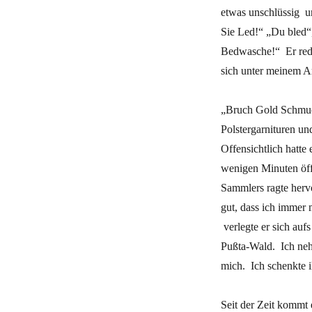
etwas unschlüssig u
Sie Led!“ „Du bled“,
Bedwasche!“ Er rede
sich unter meinem 
„Bruch Gold Schmuck
Polstergarnituren u
Offensichtlich hatt
wenigen Minuten öff
Sammlers ragte herv
gut, dass ich immer 
verlegte er sich au
Pußta-Wald. Ich ne
mich. Ich schenkte 
Seit der Zeit kommt 