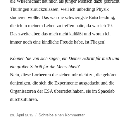
die Wissenschaft hat mich als junger Mensch dazu gebracht,
Thüringen zurückzulassen, weil ich unbedingt Physik
studieren wollte. Das war die schwierigste Entscheidung,
die ich in meinem Leben zu treffen hatte, da war ich 19.
Das zweite aber, das mich nicht kaltläßt und woran ich
immer noch eine kindliche Freude habe, ist Fliegen!
Können Sie von sich sagen, ein kleiner Schritt für mich und
ein großer Schritt für die Menschheit?
Nein, diese Lorbeeren die stehen mir nicht zu, die gehören
denjenigen, die sich die Experimente ausgedacht und die
Organisatoren der ESA überredet haben, sie im Spacelab
durchzuführen.
Veröffentlicht
zu
29. April 2012
Schreibe einen Kommentar
am
»Darwin
hatte