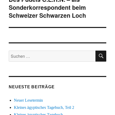
Sonderkorrespondent beim
Beitrag:
Schweizer Schwarzen Loch
SU
Suchen
nach:
NEUESTE BEITRÄGE
Neuer Lesetermin
Kleines ägyptisches Tagebuch, Teil 2
Kleines ägyptisches Tagebuch