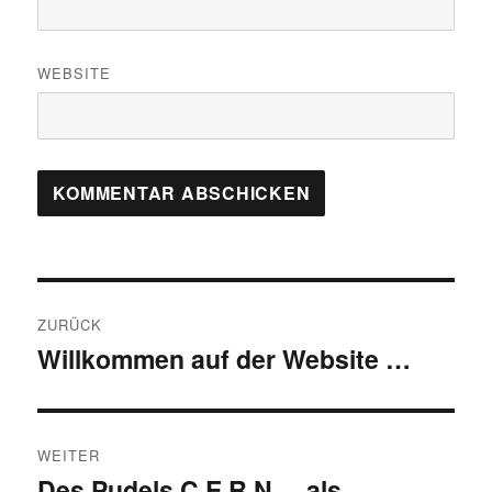
WEBSITE
Beitragsnavigation
ZURÜCK
Willkommen auf der Website …
Vorheriger
Beitrag:
WEITER
Des Pudels C.E.R.N. – als
Nächster