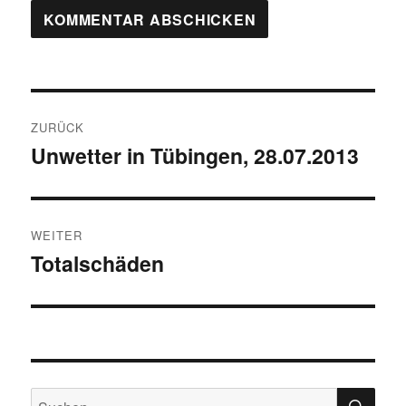
Beitragsnavigation
ZURÜCK
Unwetter in Tübingen, 28.07.2013
Vorheriger
Beitrag:
WEITER
Totalschäden
Nächster
Beitrag:
SU
Suchen