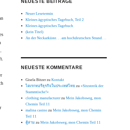
NEUESTE BEITRÄGE
Neuer Lesetermin
an
Kleines ägyptisches Tagebuch, Teil 2
Kleines ägyptisches Tagebuch
(kein Titel)
es
An der Neckarküste. . . am hochdeutschen Strand. . .
n
.
t.
NEUESTE KOMMENTARE
er
Gisela Bitzer
zu
Kontakt
ch
ไดเรกทอรีธุรกิจในประเทศไทย
zu
»Sitzstreik der
Stammtische!«
clothing manufacturer
zu
Mein Jakobsweg, mon
Chemin Teil 11
r
malina casino
zu
Mein Jakobsweg, mon Chemin
Teil 11
ตู้ล่าม
zu
Mein Jakobsweg, mon Chemin Teil 11