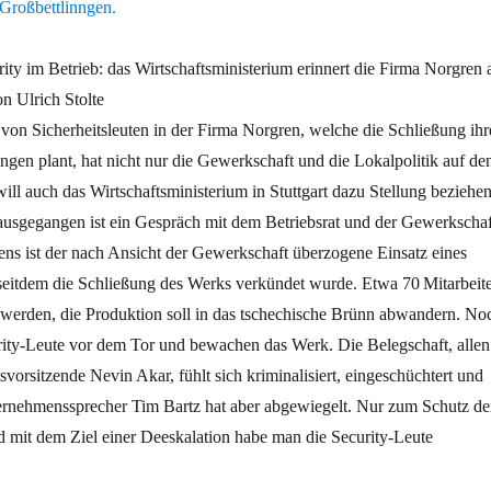
ity im Betrieb: das Wirtschaftsministerium erinnert die Firma Norgren 
on Ulrich Stolte
von Sicherheitsleuten in der Firma Norgren, welche die Schließung ihr
ngen plant, hat nicht nur die Gewerkschaft und die Lokalpolitik auf de
will auch das Wirtschaftsministerium in Stuttgart dazu Stellung beziehen
usgegangen ist ein Gespräch mit dem Betriebsrat und der Gewerkschaf
ns ist der nach Ansicht der Gewerkschaft überzogene Einsatz eines
 seitdem die Schließung des Werks verkündet wurde. Etwa 70 Mitarbeit
n werden, die Produktion soll in das tschechische Brünn abwandern. No
urity­-Leute vor dem Tor und bewachen das Werk. Die Belegschaft, allen
svorsitzende Nevin Akar, fühlt sich kriminalisiert, eingeschüchtert und
rnehmenssprecher Tim Bartz hat aber abgewiegelt. Nur zum Schutz de
nd mit dem Ziel einer Deeskalation habe man die Security-Leute