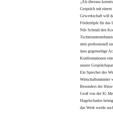
„Als überaus konstru
Gespräch mit einem V
Gewerkschaft will da
Fördertöpfe für das
Nils Schmid den Konz
Tochterunternehmen d
stets professionell 
dass gegenseitige A
Konfrontationen ents
unsere Gesprächspart
Ein Sprecher des Wir
Wirtschaftsminister 
Besonders der Hinwe
Groß von der IG Met
Hagelschaden heimge
das Werk werde auch