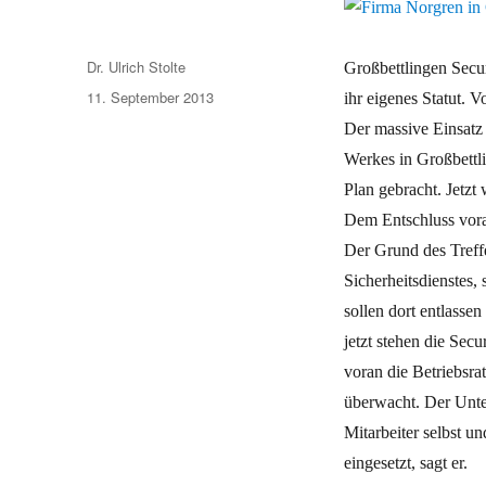
Autor
Dr. Ulrich Stolte
Großbettlingen Secur
Veröffentlicht
11. September 2013
ihr eigenes Statut. V
am
Der massive Einsatz 
Werkes in Großbettli
Plan gebracht. Jetzt 
Dem Entschluss vora
Der Grund des Treffe
Sicherheitsdienstes,
sollen dort entlasse
jetzt stehen die Sec
voran die Betriebsrat
überwacht. Der Unte
Mitarbeiter selbst u
eingesetzt, sagt er.