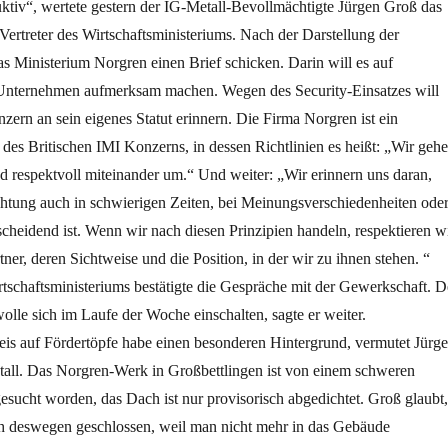
ktiv“, wertete gestern der IG-Metall-Bevollmächtigte Jürgen Groß das
ertreter des Wirtschaftsministeriums. Nach der Darstellung der
s Ministerium Norgren einen Brief schicken. Darin will es auf
 Unternehmen aufmerksam machen. Wegen des Security-Einsatzes will
ern an sein eigenes Statut erinnern. Die Firma Norgren ist ein
es Britischen IMI Konzerns, in dessen Richtlinien es heißt: „Wir geh
und respektvoll miteinander um.“ Und weiter: „Wir erinnern uns daran,
chtung auch in schwierigen Zeiten, bei Meinungsverschiedenheiten ode
cheidend ist. Wenn wir nach diesen Prinzipien handeln, respektieren w
ner, deren Sichtweise und die Position, in der wir zu ihnen stehen. “
tschaftsministeriums bestätigte die Gespräche mit der Gewerkschaft. D
wolle sich im Laufe der Woche einschalten, sagte er weiter.
is auf Fördertöpfe habe einen besonderen Hintergrund, vermutet Jürg
all. Das Norgren-Werk in Großbettlingen ist von einem schweren
sucht worden, das Dach ist nur provisorisch abgedichtet. Groß glaubt,
 deswegen geschlossen, weil man nicht mehr in das Gebäude