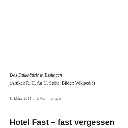
Das Dulkhäusle in Esslingen
(Artikel: R. H. für U. Stolte; Bilder: Wikipedia)
Veröffentlicht
zu
8. März 2011
2 Kommentare
am
Revolutionär
und
Reisender:
Hotel Fast – fast vergessen
Albert
Dulk