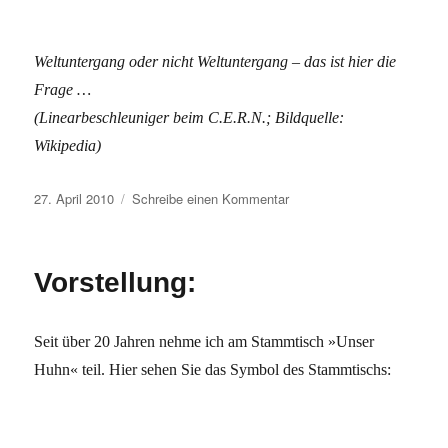
Weltuntergang oder nicht Weltuntergang – das ist hier die
Frage …
(Linearbeschleuniger beim C.E.R.N.; Bildquelle:
Wikipedia)
Veröffentlicht
zu
27. April 2010
Schreibe einen Kommentar
am
Des
Pudels
C.E.R.N.
Vorstellung:
–
als
Sonderkorrespondent
Seit über 20 Jahren nehme ich am Stammtisch »Unser
beim
Schweizer
Huhn« teil. Hier sehen Sie das Symbol des Stammtischs:
Schwarzen
Loch