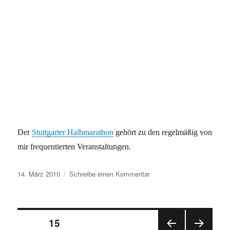
Der
Stuttgarter Halbmarathon
gehört zu den regelmäßig von
mir frequentierten Veranstaltungen.
Veröffentlicht
zu
14. März 2010
Schreibe einen Kommentar
am
Vorstellung:
Seitennummerierung
SEITE
15