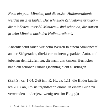
Noch ein paar Minuten, und die ersten Halbmarathonis
werden ins Ziel laufen. Die schnellen Zehnkilometerläufer –
die mit Zeiten unter 50 Minuten – sind schon da, die starten
ja zehn Minuten nach den Halbmarathonis
Anschließend saßen wir beim Weizen in einem Straßencafé
an der Zielgeraden, direkt vor meinem geparkten Auto, und
jubelten den Läufern zu, die nach uns kamen. Herrlicher
kann ein schöner Frühlingssonntag nicht ausklingen.
(Zeit S.: ca. 1:04, Zeit ich, R. H.: ca. 1:11; die Bilder kaufte
ich 2007 an, um sie irgendwann einmal in einem Buch zu
verwenden – oder jetzt wenigstens im Blog ;-))
Veröffentlicht
zu
11. April 2011
Schreibe einen Kommentar