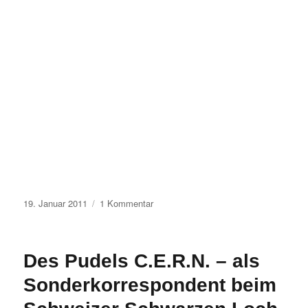
Veröffentlicht
zu
19. Januar 2011
1 Kommentar
am
Hotel
Fast
–
Des Pudels C.E.R.N. – als
fast
vergessen
Sonderkorrespondent beim
…