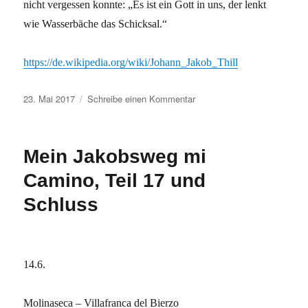
nicht vergessen konnte: „Es ist ein Gott in uns, der lenkt
wie Wasserbäche das Schicksal.“
https://de.wikipedia.org/wiki/Johann_Jakob_Thill
Veröffentlicht
zu
23. Mai 2017
Schreibe einen Kommentar
am
Johann
Jakob
Thill
Mein Jakobsweg mi
ist
jetzt
Camino, Teil 17 und
unsterblich
Schluss
14.6.
Molinaseca – Villafranca del Bierzo